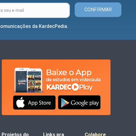
CONFIRMAR
comunicações da KardecPedia.
Projetos do
Links pra
Colabore