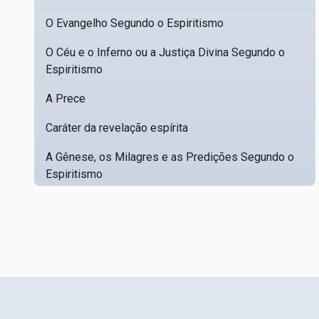
O Evangelho Segundo o Espiritismo
O Céu e o Inferno ou a Justiça Divina Segundo o
Espiritismo
A Prece
Caráter da revelação espírita
A Gênese, os Milagres e as Predições Segundo o
Espiritismo
Estudos sobre a Poesia Mediúnica
Catálogo racional de obras para se fundar uma
▸
biblioteca espírita
Obras Póstumas de Allan Kardec
Hippolyte Léon Denizard Rivail
▸