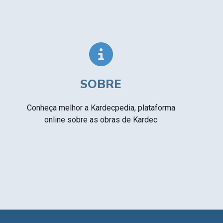
Textos citados em O Livro dos Médiuns
CSI - Imagens e registros históricos do
▸
espiritismo
SOBRE
Conheça melhor a Kardecpedia, plataforma
online sobre as obras de Kardec