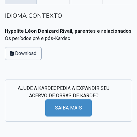
Textos citados em O Livro dos Médiuns
IDIOMA CONTEXTO
CSI - Imagens e registros históricos do espiritismo
▸
Hypolite Léon Denizard Rivail, parentes e relacionados
Os períodos pré e pós-Kardec
Download
AJUDE A KARDECPEDIA A EXPANDIR SEU
ACERVO DE OBRAS DE KARDEC
SAIBA MAIS