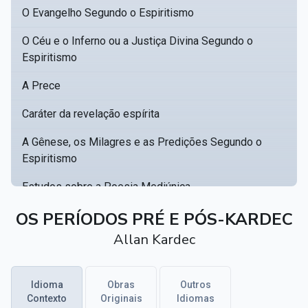
O Evangelho Segundo o Espiritismo
O Céu e o Inferno ou a Justiça Divina Segundo o
Espiritismo
A Prece
Caráter da revelação espírita
A Gênese, os Milagres e as Predições Segundo o
Espiritismo
Estudos sobre a Poesia Mediúnica
OS PERÍODOS PRÉ E PÓS-KARDEC
Catálogo racional de obras para se fundar uma
▸
biblioteca espírita
Allan Kardec
Obras Póstumas de Allan Kardec
Idioma
Obras
Outros
Hippolyte Léon Denizard Rivail
▸
Contexto
Originais
Idiomas