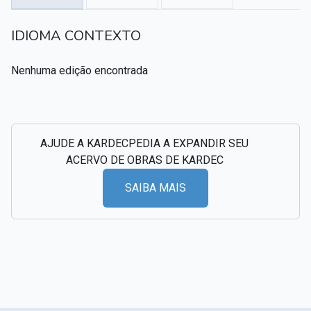
Textos citados em O Livro dos Médiuns
IDIOMA CONTEXTO
CSI - Imagens e registros históricos do espiritismo
▸
Nenhuma edição encontrada
AJUDE A KARDECPEDIA A EXPANDIR SEU
ACERVO DE OBRAS DE KARDEC
SAIBA MAIS