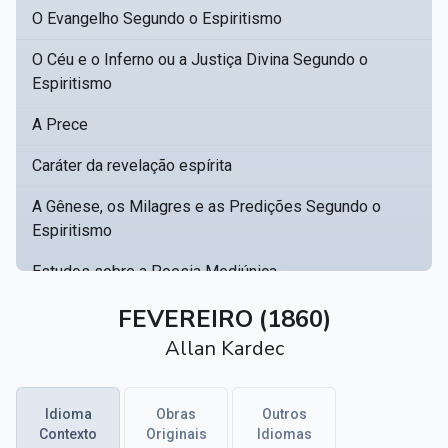
O Evangelho Segundo o Espiritismo
O Céu e o Inferno ou a Justiça Divina Segundo o
Espiritismo
A Prece
Caráter da revelação espírita
A Gênese, os Milagres e as Predições Segundo o
Espiritismo
Estudos sobre a Poesia Mediúnica
Catálogo racional de obras para se fundar uma
FEVEREIRO (1860)
▸
biblioteca espírita
Allan Kardec
Obras Póstumas de Allan Kardec
Idioma
Obras
Outros
Hippolyte Léon Denizard Rivail
▸
Contexto
Originais
Idiomas