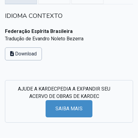
Textos citados em O Livro dos Médiuns
IDIOMA CONTEXTO
CSI - Imagens e registros históricos do espiritismo
▸
Federação Espírita Brasileira
Tradução de Evandro Noleto Bezerra
Download
AJUDE A KARDECPEDIA A EXPANDIR SEU
ACERVO DE OBRAS DE KARDEC
SAIBA MAIS