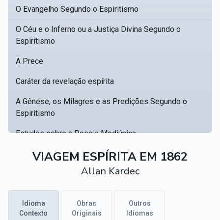
O Evangelho Segundo o Espiritismo
O Céu e o Inferno ou a Justiça Divina Segundo o
Espiritismo
A Prece
Caráter da revelação espírita
A Gênese, os Milagres e as Predições Segundo o
Espiritismo
Estudos sobre a Poesia Mediúnica
Catálogo racional de obras para se fundar uma
VIAGEM ESPÍRITA EM 1862
▸
biblioteca espírita
Allan Kardec
Obras Póstumas de Allan Kardec
Idioma
Obras
Outros
Hippolyte Léon Denizard Rivail
▸
Contexto
Originais
Idiomas