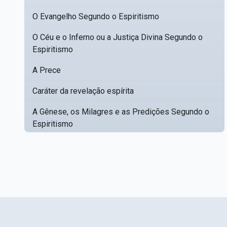
O Evangelho Segundo o Espiritismo
O Céu e o Inferno ou a Justiça Divina Segundo o
Espiritismo
A Prece
Caráter da revelação espírita
A Gênese, os Milagres e as Predições Segundo o
Espiritismo
Estudos sobre a Poesia Mediúnica
Catálogo racional de obras para se fundar uma
▸
biblioteca espírita
Obras Póstumas de Allan Kardec
Hippolyte Léon Denizard Rivail
▸