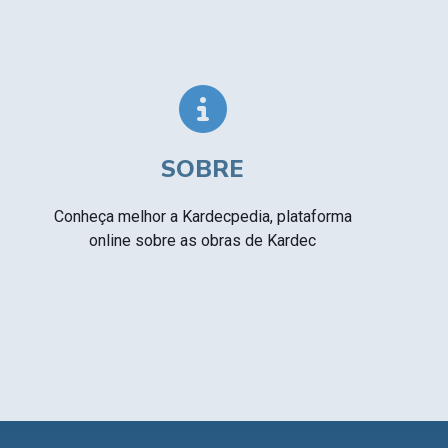
Textos citados em O Livro dos Médiuns
CSI - Imagens e registros históricos do
▸
espiritismo
SOBRE
Conheça melhor a Kardecpedia, plataforma
online sobre as obras de Kardec