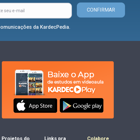
CONFIRMAR
comunicações da KardecPedia.
Projetos do
Links pra
Colabore