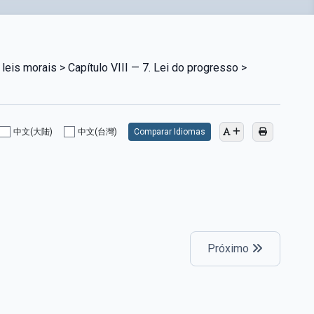
leis morais > Capítulo VIII — 7. Lei do progresso >
中文(大陆)
中文(台灣)
Comparar Idiomas
Próximo