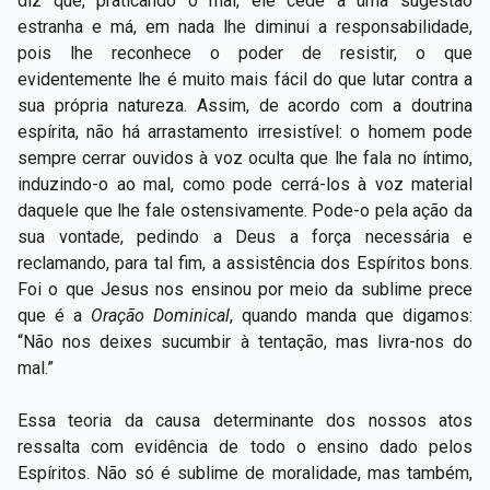
diz que, praticando o mal, ele cede a uma sugestão
estranha e má, em nada lhe diminui a responsabilidade,
pois lhe reconhece o poder de resistir, o que
evidentemente lhe é muito mais fácil do que lutar contra a
sua própria natureza. Assim, de acordo com a doutrina
espírita, não há arrastamento irresistível: o homem pode
sempre cerrar ouvidos à voz oculta que lhe fala no íntimo,
induzindo-o ao mal, como pode cerrá-los à voz material
daquele que lhe fale ostensivamente. Pode-o pela ação da
sua vontade, pedindo a Deus a força necessária e
reclamando, para tal fim, a assistência dos Espíritos bons.
Foi o que Jesus nos ensinou por meio da sublime prece
que é a
Oração Dominical
, quando manda que digamos:
“Não nos deixes sucumbir à tentação, mas livra-nos do
mal.”
Essa teoria da causa determinante dos nossos atos
ressalta com evidência de todo o ensino dado pelos
Espíritos. Não só é sublime de moralidade, mas também,