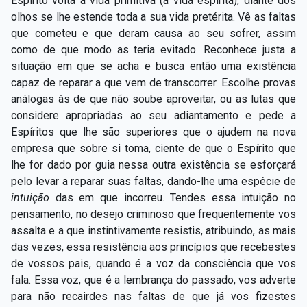
Espírito volta à vida primitiva (a vida espírita), diante dos
olhos se lhe estende toda a sua vida pretérita. Vê as faltas
que cometeu e que deram causa ao seu sofrer, assim
como de que modo as teria evitado. Reconhece justa a
situação em que se acha e busca então uma existência
capaz de reparar a que vem de transcorrer. Escolhe provas
análogas às de que não soube aproveitar, ou as lutas que
considere apropriadas ao seu adiantamento e pede a
Espíritos que lhe são superiores que o ajudem na nova
empresa que sobre si toma, ciente de que o Espírito que
lhe for dado por guia nessa outra existência se esforçará
pelo levar a reparar suas faltas, dando-lhe uma espécie de
intuição
das em que incorreu. Tendes essa intuição no
pensamento, no desejo criminoso que frequentemente vos
assalta e a que instintivamente resistis, atribuindo, as mais
das vezes, essa resistência aos princípios que recebestes
de vossos pais, quando é a voz da consciência que vos
fala. Essa voz, que é a lembrança do passado, vos adverte
para não recairdes nas faltas de que já vos fizestes