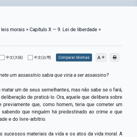
leis morais > Capítulo X — 9. Lei de liberdade >
中文(大陆)
中文(台灣)
Comparar Idiomas
mete um assassínio sabia que viria a ser assassino?
 matar um de seus semelhantes, mas não sabe se o fará,
deliberação de praticá-lo. Ora, aquele que delibera sobre
se previamente que, como homem, teria que cometer um
rém, sabendo que ninguém há predestinado ao crime e que
e e do livre-arbítrio.
s sucessos materiais da vida e os atos da vida moral. A