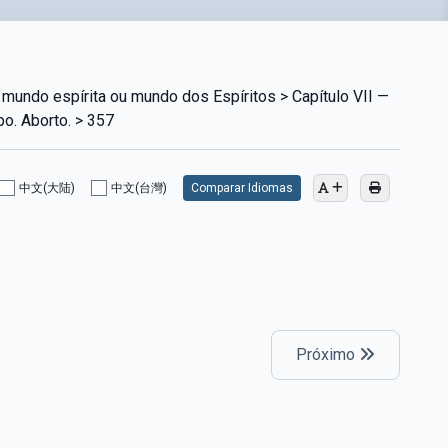
mundo espírita ou mundo dos Espíritos > Capítulo VII —
po. Aborto. > 357
中文(大陆)
中文(台灣)
Comparar Idiomas
Próximo