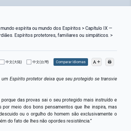
mundo espírita ou mundo dos Espíritos > Capítulo IX —
iães. Espíritos protetores, familiares ou simpáticos. >
中文(大陆)
中文(台灣)
Comparar Idiomas
 um Espírito protetor deixa que seu protegido se transvie
 porque das provas sai o seu protegido mais instruído e
s por meio dos bons pensamentos que lhe inspira, mas
 descuido ou o orgulho do homem são exclusivamente o
ém do fato de lhes não opordes resistência.”