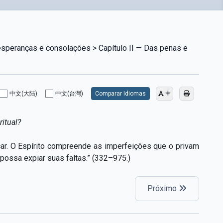
esperanças e consolações > Capítulo II — Das penas e
中文(大陆)
中文(台灣)
Comparar Idiomas
itual?
car. O Espírito compreende as imperfeições que o privam
 possa expiar suas faltas.” (332–975.)
Próximo