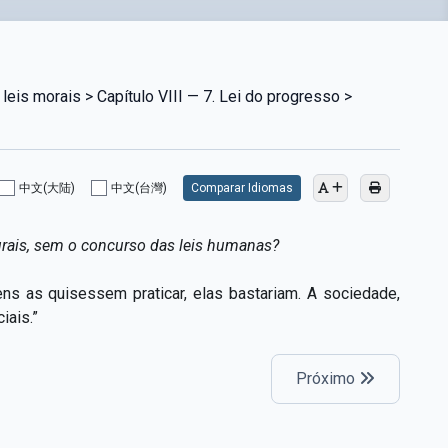
leis morais > Capítulo VIII — 7. Lei do progresso >
中文(大陆)
中文(台灣)
Comparar Idiomas
urais, sem o concurso das leis humanas?
 as quisessem praticar, elas bastariam. A sociedade,
iais.”
Próximo