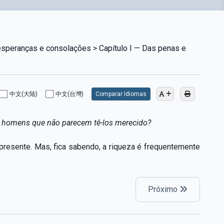
 esperanças e consolações > Capítulo I — Das penas e
中文(大陆)
中文(台灣)
Comparar Idiomas
s homens que não parecem tê-los merecido?
presente. Mas, fica sabendo, a riqueza é frequentemente
Próximo