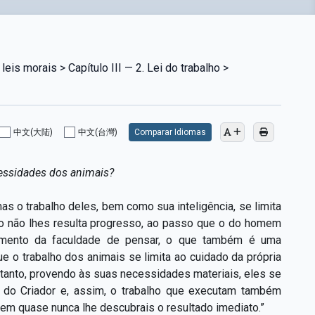
eis morais > Capítulo III — 2. Lei do trabalho >
中文(大陆)
中文(台灣)
Comparar Idiomas
cessidades dos animais?
as o trabalho deles, bem como sua inteligência, se limita
ho não lhes resulta progresso, ao passo que o do homem
vimento da faculdade de pensar, o que também é uma
 o trabalho dos animais se limita ao cuidado da própria
etanto, provendo às suas necessidades materiais, eles se
s do Criador e, assim, o trabalho que executam também
 bem quase nunca lhe descubrais o resultado imediato.”