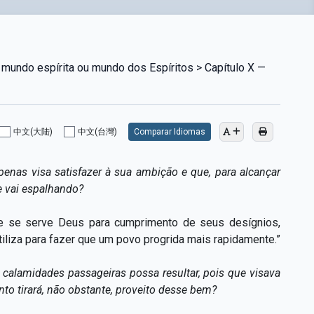
 mundo espírita ou mundo dos Espíritos > Capítulo X —
中文(大陆)
中文(台灣)
Comparar Idiomas
enas visa satisfazer à sua ambição e que, para alcançar
e vai espalhando?
e se serve Deus para cumprimento de seus desígnios,
liza para fazer que um povo progrida mais rapidamente.”
alamidades passageiras possa resultar, pois que visava
to tirará, não obstante, proveito desse bem?