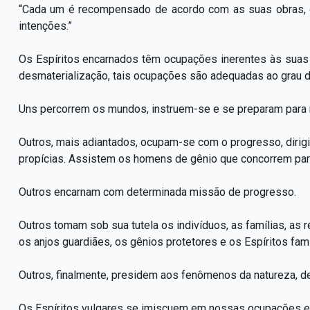
“Cada um é recompensado de acordo com as suas obras
intenções.”
Os Espíritos encarnados têm ocupações inerentes às suas 
desmaterialização, tais ocupações são adequadas ao grau d
Uns percorrem os mundos, instruem-se e se preparam para 
Outros, mais adiantados, ocupam-se com o progresso, dirig
propícias. Assistem os homens de gênio que concorrem par
Outros encarnam com determinada missão de progresso.
Outros tomam sob sua tutela os indivíduos, as famílias, as 
os anjos guardiães, os gênios protetores e os Espíritos fami
Outros, finalmente, presidem aos fenômenos da natureza, d
Os Espíritos vulgares se imiscuem em nossas ocupações e