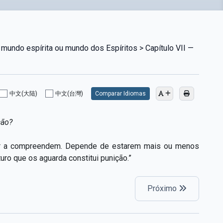
mundo espírita ou mundo dos Espíritos > Capítulo VII —
1
中文(大陆)
中文(台灣)
Comparar Idiomas
ção?
er a compreendem. Depende de estarem mais ou menos
uro que os aguarda constitui punição.”
Próximo