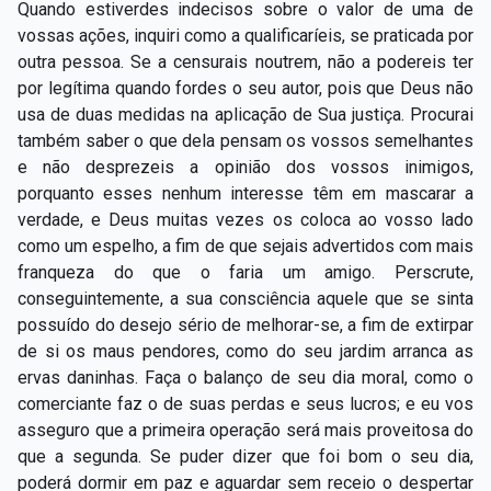
Quando estiverdes indecisos sobre o valor de uma de
vossas ações, inquiri como a qualificaríeis, se praticada por
outra pessoa. Se a censurais noutrem, não a podereis ter
por legítima quando fordes o seu autor, pois que Deus não
usa de duas medidas na aplicação de Sua justiça. Procurai
também saber o que dela pensam os vossos semelhantes
e não desprezeis a opinião dos vossos inimigos,
porquanto esses nenhum interesse têm em mascarar a
verdade, e Deus muitas vezes os coloca ao vosso lado
como um espelho, a fim de que sejais advertidos com mais
franqueza do que o faria um amigo. Perscrute,
conseguintemente, a sua consciência aquele que se sinta
possuído do desejo sério de melhorar-se, a fim de extirpar
de si os maus pendores, como do seu jardim arranca as
ervas daninhas. Faça o balanço de seu dia moral, como o
comerciante faz o de suas perdas e seus lucros; e eu vos
asseguro que a primeira operação será mais proveitosa do
que a segunda. Se puder dizer que foi bom o seu dia,
poderá dormir em paz e aguardar sem receio o despertar