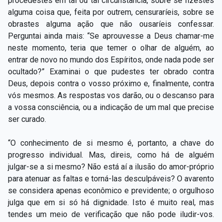
procedestes em tal ou tal circunstância, sobre se fizestes
alguma coisa que, feita por outrem, censuraríeis, sobre se
obrastes alguma ação que não ousaríeis confessar.
Perguntai ainda mais: “Se aprouvesse a Deus chamar-me
neste momento, teria que temer o olhar de alguém, ao
entrar de novo no mundo dos Espíritos, onde nada pode ser
ocultado?” Examinai o que pudestes ter obrado contra
Deus, depois contra o vosso próximo e, finalmente, contra
vós mesmos. As respostas vos darão, ou o descanso para
a vossa consciência, ou a indicação de um mal que precise
ser curado.
“O conhecimento de si mesmo é, portanto, a chave do
progresso individual. Mas, direis, como há de alguém
julgar-se a si mesmo? Não está aí a ilusão do amor-próprio
para atenuar as faltas e torná-las desculpáveis? O avarento
se considera apenas econômico e previdente; o orgulhoso
julga que em si só há dignidade. Isto é muito real, mas
tendes um meio de verificação que não pode iludir-vos.