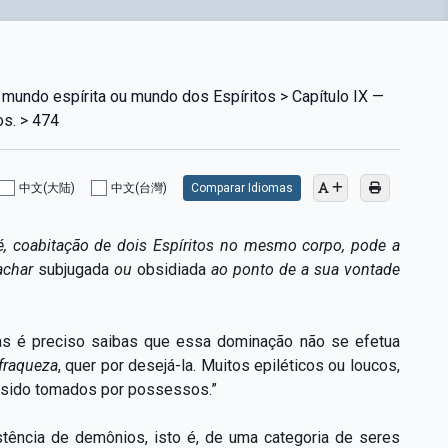
mundo espírita ou mundo dos Espíritos > Capítulo IX —
s. > 474
中文(大陆)
中文(台灣)
Comparar Idiomas
é, coabitação de dois Espíritos no mesmo corpo, pode a
 achar
subjugada
ou
obsidiada
ao ponto de a sua vontade
s é preciso saibas que essa dominação não se efetua
 fraqueza
, quer por desejá-la. Muitos epiléticos ou loucos,
 sido tomados por possessos.”
stência de demônios, isto é, de uma categoria de seres