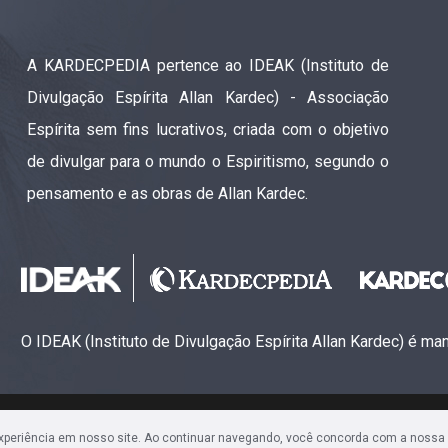
A KARDECPEDIA pertence ao IDEAK (Instituto de
Divulgação Espírita Allan Kardec) - Associação
Espírita sem fins lucrativos, criada com o objetivo
de divulgar para o mundo o Espiritismo, segundo o
pensamento e as obras de Allan Kardec.
O IDEAK (Instituto de Divulgação Espírita Allan Kardec) é m
ão Espírita Allan Kardec (CNPJ: 28.283.924/0001-61)
experiência em nosso site. Ao continuar navegando, você concorda com a nossa
Sala 1704 • Centro • CEP 80240-000 • Curitiba, PR