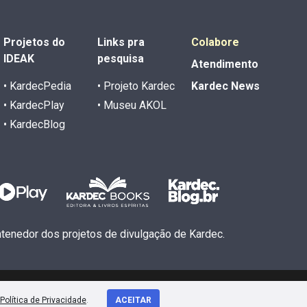
Projetos do
Links pra
Colabore
IDEAK
pesquisa
Atendimento
• KardecPedia
• Projeto Kardec
Kardec News
• KardecPlay
• Museu AKOL
• KardecBlog
antenedor dos projetos de divulgação de Kardec.
Política de Privacidade
.
ACEITAR