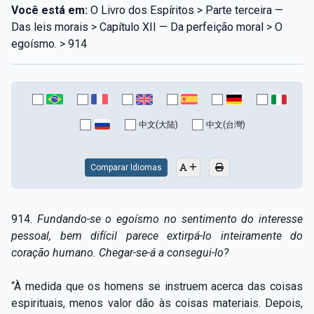
Você está em:
O Livro dos Espíritos > Parte terceira —
Das leis morais > Capítulo XII — Da perfeição moral > O
egoísmo. > 914
中文(大陆)
中文(台灣)
Comparar Idiomas
914.
Fundando-se o egoísmo no sentimento do interesse
pessoal, bem difícil parece extirpá-lo inteiramente do
coração humano. Chegar-se-á a consegui-lo?
“À medida que os homens se instruem acerca das coisas
espirituais, menos valor dão às coisas materiais. Depois,