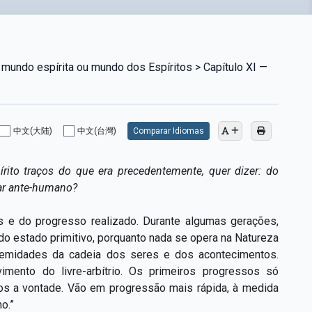
mundo espírita ou mundo dos Espíritos > Capítulo XI —
中文(大陆)
中文(台灣)
Comparar Idiomas
ito traços do que era precedentemente, quer dizer: do
ar ante-humano?
s e do progresso realizado. Durante algumas gerações,
o estado primitivo, porquanto nada se opera na Natureza
tremidades da cadeia dos seres e dos acontecimentos.
mento do livre-arbítrio. Os primeiros progressos só
os a vontade. Vão em progressão mais rápida, à medida
o.”