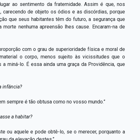
gar ao sentimento da fraternidade. Assim é que, nos
 carecendo de objeto os ódios e as discórdias, porque
ção que seus habitantes têm do futuro, a segurança que
 a morte nenhuma apreensão lhes cause. Encaram-na de
proporção com o grau de superioridade física e moral de
material o corpo, menos sujeito às vicissitudes que o
 a miná-lo. É essa ainda uma graça da Providência, que
 infância?
 nem sempre é tão obtusa como no vosso mundo.”
asse a habitar?
ste ou aquele e pode obtê-lo, se o merecer, porquanto a
rau da elevação destes.”