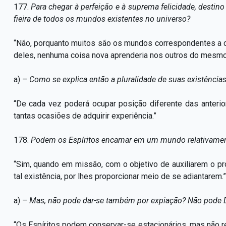
177.
Para chegar à perfeição e à suprema felicidade, destino
fieira de todos os mundos existentes no universo?
“Não, porquanto muitos são os mundos correspondentes a ca
deles, nenhuma coisa nova aprenderia nos outros do mesmo
a) –
Como se explica então a pluralidade de suas existênc
“De cada vez poderá ocupar posição diferente das anteri
tantas ocasiões de adquirir experiência.”
178.
Podem os Espíritos encarnar em um mundo relativamente
“Sim, quando em missão, com o objetivo de auxiliarem o p
tal existência, por lhes proporcionar meio de se adiantarem.”
a) –
Mas, não pode dar-se também por expiação? Não pode De
“Os Espíritos podem conservar-se estacionários, mas não 