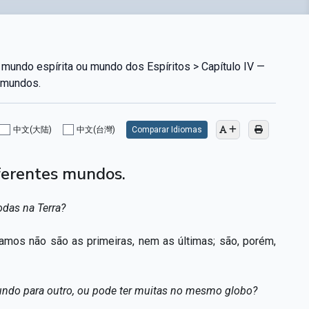
mundo espírita ou mundo dos Espíritos > Capítulo IV —
s mundos.
中文(大陆)
中文(台灣)
Comparar Idiomas
ferentes mundos.
odas na Terra?
amos não são as primeiras, nem as últimas; são, porém,
undo para outro, ou pode ter muitas no mesmo globo?