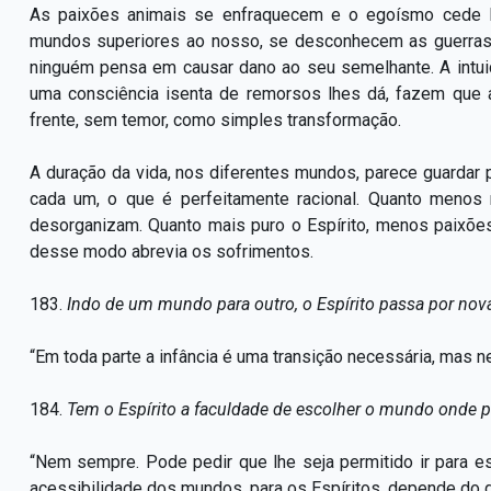
As paixões animais se enfraquecem e o egoísmo cede lu
mundos superiores ao nosso, se desconhecem as guerras,
ninguém pensa em causar dano ao seu semelhante. A intui
uma consciência isenta de remorsos lhes dá, fazem que
frente, sem temor, como simples transformação.
A duração da vida, nos diferentes mundos, parece guardar 
cada um, o que é perfeitamente racional. Quanto menos 
desorganizam. Quanto mais puro o Espírito, menos paixões
desse modo abrevia os sofrimentos.
183.
Indo de um mundo para outro, o Espírito passa por nova
“Em toda parte a infância é uma transição necessária, mas
184.
Tem o Espírito a faculdade de escolher o mundo onde p
“Nem sempre. Pode pedir que lhe seja permitido ir para e
acessibilidade dos mundos, para os Espíritos, depende do g