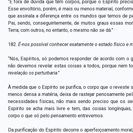
“É fora de dúvida que têm corpos, porque o Espírito precis
Esse envoltório, porém, é mais ou menos material, conform
que assinala a diferença entre os mundos que temos de p
Pai, sendo, conseguintemente, de muitos graus essas mo
Terra; com outros, no entanto, o mesmo não se dá.”
182.
É-nos possível conhecer exatamente o estado físico e 
“Nós, Espíritos, só podemos responder de acordo com o g
não devemos revelar estas coisas a todos, porque nem 
revelação os perturbaria
.”
À medida que o Espírito se purifica, o corpo que o reveste 
menos densa a matéria, deixa de rastejar penosamente pel
necessidades físicas, não mais sendo preciso que os se
Espírito se acha mais livre e tem, das coisas longínqu
corpo o que só pelo pensamento entrevemos.
Da purificação do Espírito decorre o aperfeiçoamento mora