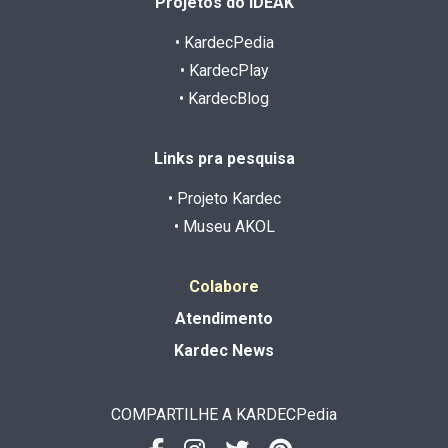
Projetos do IDEAK
• KardecPedia
• KardecPlay
• KardecBlog
Links pra pesquisa
• Projeto Kardec
• Museu AKOL
Colabore
Atendimento
Kardec News
COMPARTILHE A KARDECPedia