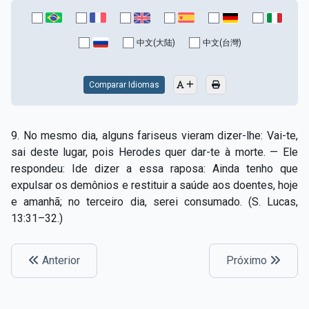
中文(大陆)
中文(台灣)
Comparar Idiomas
9. No mesmo dia, alguns fariseus vieram dizer-lhe: Vai-te,
sai deste lugar, pois Herodes quer dar-te à morte. — Ele
respondeu: Ide dizer a essa raposa: Ainda tenho que
expulsar os demônios e restituir a saúde aos doentes, hoje
e amanhã; no terceiro dia, serei consumado. (S. Lucas,
13:31–32.)
Anterior
Próximo