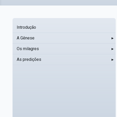
Introdução
A Gênese
▸
Os milagres
▸
As predições
▸