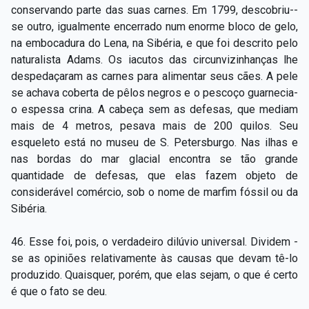
conservando parte das suas carnes. Em 1799, descobriu-­
se outro, igualmente encerrado num enorme bloco de gelo,
na embocadura do Lena, na Sibéria, e que foi descrito pelo
naturalista Adams. Os iacutos das circunvizinhanças lhe
despedaçaram as carnes para alimentar seus cães. A pele
se achava coberta de pêlos negros e o pescoço guarnecia­
o espessa crina. A cabeça sem as defesas, que mediam
mais de 4 metros, pesava mais de 200 quilos. Seu
esqueleto está no museu de S. Petersburgo. Nas ilhas e
nas bordas do mar glacial encontra­ ­se tão grande
quantidade de defesas, que elas fazem objeto de
considerável comércio, sob o nome de marfim fóssil ou da
Sibéria.
46. Esse foi, pois, o verdadeiro dilúvio universal. Dividem­ ­
se as opiniões relativamente às causas que devam tê-­lo
produzido. Quaisquer, porém, que elas sejam, o que é certo
é que o fato se deu.