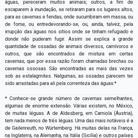
águas, pereceram muitos animais; outros, a fim de
escaparem à inundação, se retiraram para os lugares altos,
para as cavernas e fendas, onde sucumbiram em massa, ou
de fome, ou entredevorando-­se, ou, ainda, talvez, pela
irrupção das águas nos sítios onde se tinham refugiado e
donde não puderam fugir. Assim se explica a grande
quantidade de ossadas de animais diversos, carnívoros e
outros, que são encontrados de mistura em certas
cavernas, que por essa razão foram chamadas brechas ou
cavernas ossosas. São encontradas as mais das vezes
sob as estalagmites. Nalgumas, as ossadas parecem ter
sido arrastadas para ali pela correnteza das águas.*
* Conhece­-se grande número de cavernas semelhantes,
algumas de enorme extensão. Várias existem, no México,
de muitas léguas. A de Aldesberg, em Carniola (Áustria),
tem nada menos de três léguas. Uma das mais notáveis é a
de Gailenreuth, no Würtemberg. Há muitas delas na França,
na Inglaterra, na Alemanha, na Itália (Sicília) e outros países