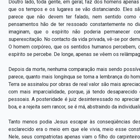
Doutro lado, toda gente, em geral, faz dos homens apenas
que os tempos e os lugares se vão distanciando. Eles 
parece que não devem ter falado, nem sentido como
pensamentos hão de ter ressoado constantemente no di
imaginam, que o espírito não poderia permanecer c
superexcitação. No contacto da vida privada, vê-se por de
O homem corpóreo, que os sentidos humanos percebem, q
espírito se percebe. De longe, apenas se vêem os relâmpago
Depois da morte, nenhuma comparação mais sendo possível
parece, quanto mais longínqua se torna a lembrança do ho
Terra se assinalou por obras de real valor são mais aprec
com mais imparcialidade, porque, já tendo desaparecid
pessoais. A posteridade é juiz desinteressado no apreciar
boa, e a rejeita sem rancor, se é má, abstraindo da individua
Tanto menos podia Jesus escapar às conseqüências deste
esclarecido era o meio em que ele vivia, meio esse consti
Nele, seus compatriotas apenas viam o filho do carpinteir