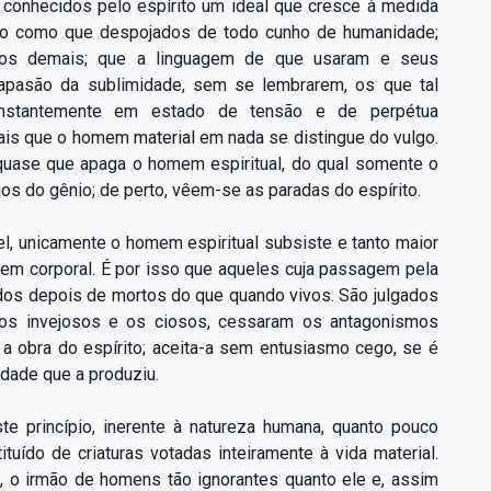
 conhecidos pelo espírito um ideal que cresce à medida
são como que despojados de todo cunho de humanidade;
 os demais; que a linguagem de que usaram e seus
apasão da sublimidade, sem se lembrarem, os que tal
onstantemente em estado de tensão e de perpétua
mais que o homem material em nada se distingue do vulgo.
uase que apaga o homem espiritual, do qual somente o
s do gênio; de perto, vêem-se as paradas do espírito.
, unicamente o homem espiritual subsiste e tanto maior
mem corporal. É por isso que aqueles cuja passagem pela
iados depois de mortos do que quando vivos. São julgados
o os invejosos e os ciosos, cessaram os antagonismos
 a obra do espírito; aceita-a sem entusiasmo cego, se é
lidade que a produziu.
 princípio, inerente à natureza humana, quanto pouco
tuído de criaturas votadas inteiramente à vida material.
o, o irmão de homens tão ignorantes quanto ele e, assim