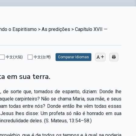
do o Espiritismo > As predições > Capítulo XVII —
中文(大陆)
中文(台灣)
Comparar Idiomas
a em sua terra.
as, de sorte que, tomados de espanto, diziam: Donde lhe
aquele carpinteiro? Não se chama Maria, sua mãe, e seus
cham todas entre nós? Donde então lhe vêm todas essas
 Jesus lhes disse: Um profeta só não é honrado em sua
 incredulidade deles. (S. Mateus, 13:54–58.)
provérbio, que é de todos os tempos e à qual se poderia