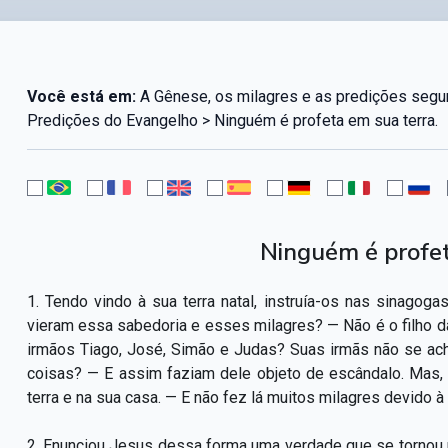
Você está em:
A Gênese, os milagres e as predições segun
Predições do Evangelho > Ninguém é profeta em sua terra.
Ninguém é profet
1. Tendo vindo à sua terra natal, instruía-os nas sinagog
vieram essa sabedoria e esses milagres? — Não é o filho d
irmãos Tiago, José, Simão e Judas? Suas irmãs não se a
coisas? — E assim faziam dele objeto de escândalo. Mas,
terra e na sua casa. — E não fez lá muitos milagres devido à
2. Enunciou Jesus dessa forma uma verdade que se tornou 