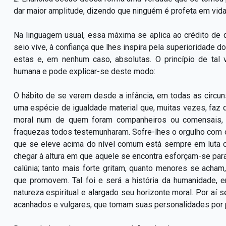
dar maior amplitude, dizendo que ninguém é profeta em vida
Na linguagem usual, essa máxima se aplica ao crédito de
seio vive, à confiança que lhes inspira pela superioridade do
estas e, em nenhum caso, absolutas. O princípio de tal
humana e pode explicar-se deste modo:
O hábito de se verem desde a infância, em todas as circun
uma espécie de igualdade material que, muitas vezes, faz 
moral num de quem foram companheiros ou comensais, 
fraquezas todos testemunharam. Sofre-lhes o orgulho com 
que se eleve acima do nível comum está sempre em luta 
chegar à altura em que aquele se encontra esforçam-se para
calúnia; tanto mais forte gritam, quanto menores se acha
que promovem. Tal foi e será a história da humanidade
natureza espiritual e alargado seu horizonte moral. Por aí 
acanhados e vulgares, que tomam suas personalidades por p