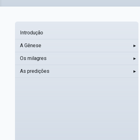
Introdução
A Gênese
▸
Os milagres
▸
As predições
▸