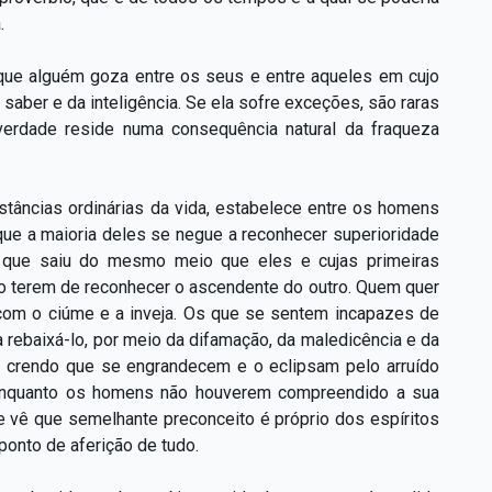
.
 que alguém goza entre os seus e entre aqueles em cujo
 saber e da inteligência. Se ela sofre exceções, são raras
 verdade reside numa consequência natural da fraqueza
stâncias ordinárias da vida, estabelece entre os homens
que a maioria deles se negue a reconhecer superioridade
que saiu do mesmo meio que eles e cujas primeiras
o terem de reconhecer o ascendente do outro. Quem quer
com o ciúme e a inveja. Os que se sentem incapazes de
 rebaixá-lo, por meio da difamação, da maledicência e da
m, crendo que se engrandecem e o eclipsam pelo arruído
, enquanto os homens não houverem compreendido a sua
se vê que semelhante preconceito é próprio dos espíritos
onto de aferição de tudo.