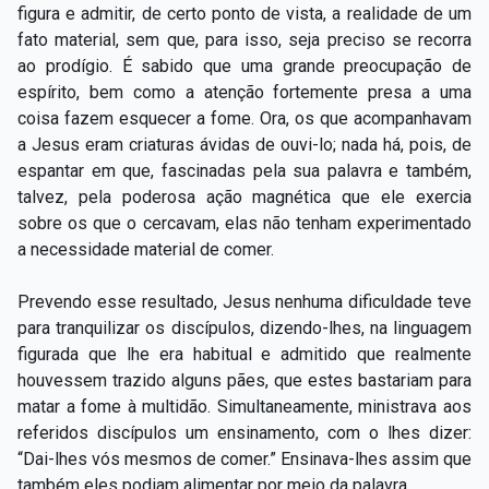
figura e admitir, de certo ponto de vista, a realidade de um
fato material, sem que, para isso, seja preciso se recorra
ao prodígio. É sabido que uma grande preocupação de
espírito, bem como a atenção fortemente presa a uma
coisa fazem esquecer a fome. Ora, os que acompanhavam
a Jesus eram criaturas ávidas de ouvi-lo; nada há, pois, de
espantar em que, fascinadas pela sua palavra e também,
talvez, pela poderosa ação magnética que ele exercia
sobre os que o cercavam, elas não tenham experimentado
a necessidade material de comer.
Prevendo esse resultado, Jesus nenhuma dificuldade teve
para tranquilizar os discípulos, dizendo-lhes, na linguagem
figurada que lhe era habitual e admitido que realmente
houvessem trazido alguns pães, que estes bastariam para
matar a fome à multidão. Simultaneamente, ministrava aos
referidos discípulos um ensinamento, com o lhes dizer:
“Dai-lhes vós mesmos de comer.” Ensinava-lhes assim que
também eles podiam alimentar por meio da palavra.