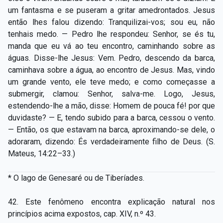
um fantasma e se puseram a gritar amedrontados. Jesus
então lhes falou dizendo: Tranquilizai-vos; sou eu, não
tenhais medo. — Pedro lhe respondeu: Senhor, se és tu,
manda que eu vá ao teu encontro, caminhando sobre as
águas. Disse-lhe Jesus: Vem. Pedro, descendo da barca,
caminhava sobre a água, ao encontro de Jesus. Mas, vindo
um grande vento, ele teve medo; e como começasse a
submergir, clamou: Senhor, salva-me. Logo, Jesus,
estendendo-lhe a mão, disse: Homem de pouca fé! por que
duvidaste? — E, tendo subido para a barca, cessou o vento.
— Então, os que estavam na barca, aproximando-se dele, o
adoraram, dizendo: És verdadeiramente filho de Deus. (S.
Mateus, 14:22–33.)
* O lago de Genesaré ou de Tiberíades.
42. Este fenômeno encontra explicação natural nos
princípios acima expostos, cap. XIV, n.º 43.