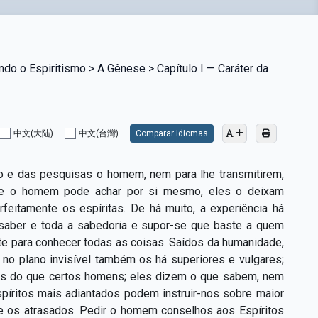
o o Espiritismo > A Gênese > Capítulo I — Caráter da
中文(大陆)
中文(台灣)
Comparar Idiomas
do e das pesquisas o homem, nem para lhe transmitirem,
 que o homem pode achar por si mesmo, eles o deixam
feitamente os espíritas. De há muito, a experiência há
o saber e toda a sabedoria e supor-se que baste a quem
nte para conhecer todas as coisas. Saídos da humanidade,
no plano invisível também os há superiores e vulgares;
enos do que certos homens; eles dizem o que sabem, nem
ritos mais adiantados podem instruir-nos sobre maior
ue os atrasados. Pedir o homem conselhos aos Espíritos