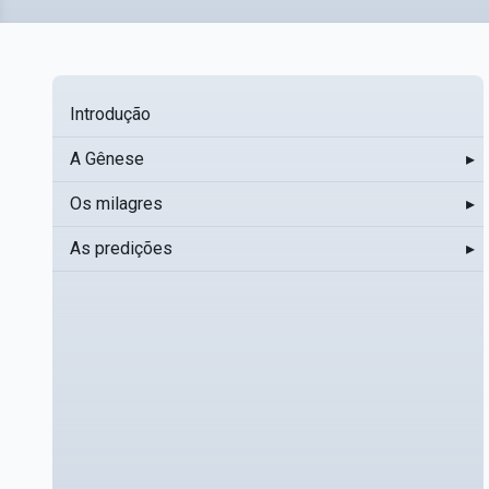
Introdução
A Gênese
▸
Os milagres
▸
As predições
▸