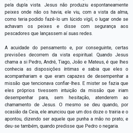
pela dupla vista. Jesus não produziu espontaneamente
peixes onde não os havia; ele viu, com a vista da alma,
como teria podido fazê-lo um lúcido vígil, o lugar onde se
achavam os peixes e disse com segurança aos
pescadores que lançassem aí suas redes.
A acuidade do pensamento e, por conseguinte, certas
previsões decorrem da vista espiritual. Quando Jesus
chama a si Pedro, André, Tiago, João e Mateus, é que lhes
conhecia as disposições íntimas e sabia que eles o
acompanhariam e que eram capazes de desempenhar a
missão que tencionava confiar-lhes. E mister se fazia que
eles próprios tivessem intuição da missão que iriam
desempenhar para, sem hesitação, atenderem ao
chamamento de Jesus. O mesmo se deu quando, por
ocasião da Ceia, ele anunciou que um dos doze o trairia e o
apontou, dizendo ser aquele que punha a mão no prato; e
deu-se também, quando predisse que Pedro o negaria.