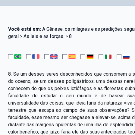
Você está em:
A Gênese, os milagres e as predições segun
geral > As leis e as forças. > 8
8. Se um desses seres desconhecidos que consomem a su
do oceano; se um desses poligástricos, uma dessas nere
conhecem do que os peixes ictiófagos e as florestas subm
faculdade de estudar o seu mundo e de basear suas 
universalidade das coisas, que ideia faria da natureza vi
terrestre que escapa ao campo de suas observações? Se
faculdade, esse mesmo ser chegasse a elevar-se, acima das
distante das margens opulentas de uma ilha de esplêndida
calor benéfico, que juízo faria ele das suas antecipadas teo