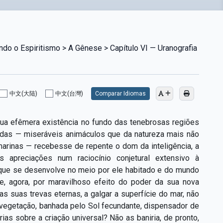
do o Espiritismo > A Gênese > Capítulo VI — Uranografia
中文(大陆)
中文(台灣)
Comparar Idiomas
a efêmera existência no fundo das tenebrosas regiões
idas — miseráveis animáculos que da natureza mais não
arinas — recebesse de repente o dom da inteligência, a
apreciações num raciocínio conjetural extensivo à
va que se desenvolve no meio por ele habitado e do mundo
, agora, por maravilhoso efeito do poder da sua nova
 suas trevas eternas, a galgar a superfície do mar, não
 vegetação, banhada pelo Sol fecundante, dispensador de
rias sobre a criação universal? Não as baniria, de pronto,