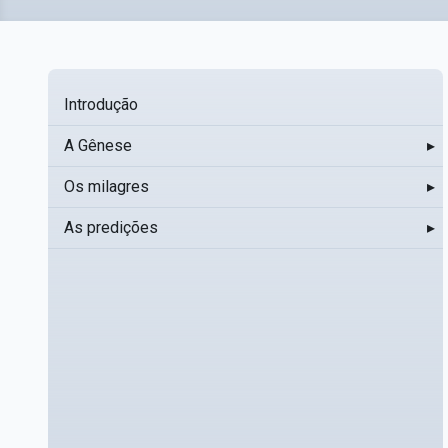
Introdução
A Gênese
▸
Os milagres
▸
As predições
▸