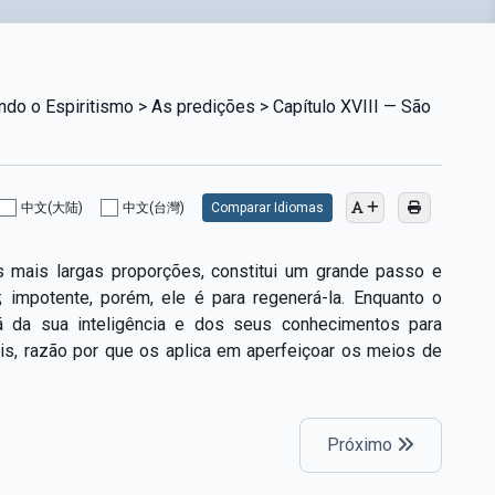
do o Espiritismo > As predições > Capítulo XVIII — São
中文(大陆)
中文(台灣)
Comparar Idiomas
as mais largas proporções, constitui um grande passo e
 impotente, porém, ele é para regenerá-la. Enquanto o
 da sua inteligência e dos seus conhecimentos para
is, razão por que os aplica em aperfeiçoar os meios de
Próximo