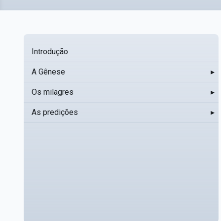
Introdução
A Gênese
▸
Os milagres
▸
As predições
▸