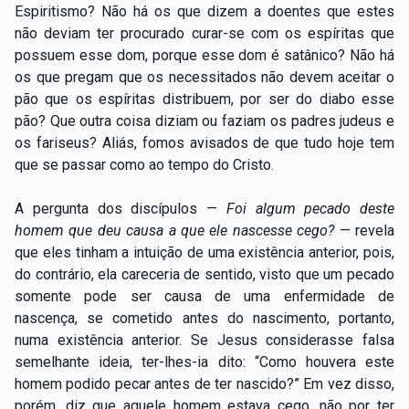
Espiritismo? Não há os que dizem a doentes que estes
não deviam ter procurado curar-se com os espíritas que
possuem esse dom, porque esse dom é satânico? Não há
os que pregam que os necessitados não devem aceitar o
pão que os espíritas distribuem, por ser do diabo esse
pão? Que outra coisa diziam ou faziam os padres judeus e
os fariseus? Aliás, fomos avisados de que tudo hoje tem
que se passar como ao tempo do Cristo.
A pergunta dos discípulos —
Foi algum pecado deste
homem que deu causa a que ele nascesse cego?
— revela
que eles tinham a intuição de uma existência anterior, pois,
do contrário, ela careceria de sentido, visto que um pecado
somente pode ser causa de uma enfermidade de
nascença, se cometido antes do nascimento, portanto,
numa existência anterior. Se Jesus considerasse falsa
semelhante ideia, ter-lhes-ia dito: “Como houvera este
homem podido pecar antes de ter nascido?” Em vez disso,
porém, diz que aquele homem estava cego, não por ter