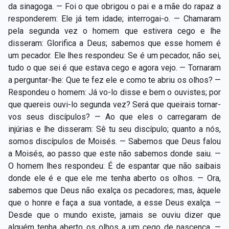
da sinagoga. — Foi o que obrigou o pai e a mãe do rapaz a
responderem: Ele já tem idade; interrogai-o. — Chamaram
pela segunda vez o homem que estivera cego e lhe
disseram: Glorifica a Deus; sabemos que esse homem é
um pecador. Ele lhes respondeu: Se é um pecador, não sei,
tudo o que sei é que estava cego e agora vejo. — Tornaram
a perguntar-lhe: Que te fez ele e como te abriu os olhos? —
Respondeu o homem: Já vo-lo disse e bem o ouvistes; por
que quereis ouvi-lo segunda vez? Será que queirais tornar-
vos seus discípulos? — Ao que eles o carregaram de
injúrias e lhe disseram: Sê tu seu discípulo; quanto a nós,
somos discípulos de Moisés. — Sabemos que Deus falou
a Moisés, ao passo que este não sabemos donde saiu. —
O homem lhes respondeu: É de espantar que não saibais
donde ele é e que ele me tenha aberto os olhos. — Ora,
sabemos que Deus não exalça os pecadores; mas, àquele
que o honre e faça a sua vontade, a esse Deus exalça. —
Desde que o mundo existe, jamais se ouviu dizer que
alguém tenha aberto os olhos a um cego de nascença. —