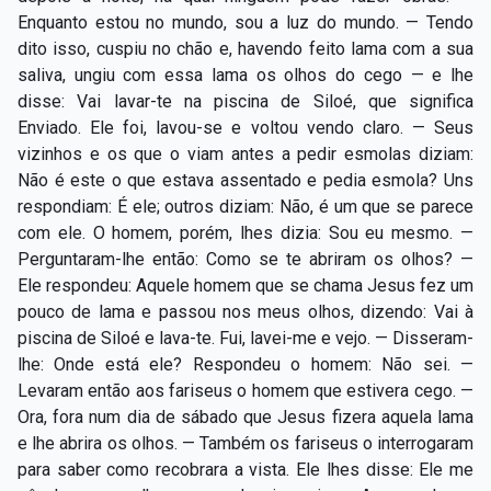
Enquanto estou no mundo, sou a luz do mundo. — Tendo
dito isso, cuspiu no chão e, havendo feito lama com a sua
saliva, ungiu com essa lama os olhos do cego — e lhe
disse: Vai lavar-te na piscina de Siloé, que significa
Enviado. Ele foi, lavou-se e voltou vendo claro. — Seus
vizinhos e os que o viam antes a pedir esmolas diziam:
Não é este o que estava assentado e pedia esmola? Uns
respondiam: É ele; outros diziam: Não, é um que se parece
com ele. O homem, porém, lhes dizia: Sou eu mesmo. —
Perguntaram-lhe então: Como se te abriram os olhos? —
Ele respondeu: Aquele homem que se chama Jesus fez um
pouco de lama e passou nos meus olhos, dizendo: Vai à
piscina de Siloé e lava-te. Fui, lavei-me e vejo. — Disseram-
lhe: Onde está ele? Respondeu o homem: Não sei. —
Levaram então aos fariseus o homem que estivera cego. —
Ora, fora num dia de sábado que Jesus fizera aquela lama
e lhe abrira os olhos. — Também os fariseus o interrogaram
para saber como recobrara a vista. Ele lhes disse: Ele me