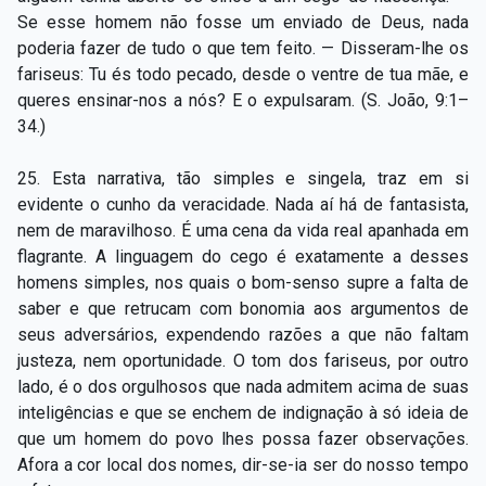
Se esse homem não fosse um enviado de Deus, nada
poderia fazer de tudo o que tem feito. — Disseram-lhe os
fariseus: Tu és todo pecado, desde o ventre de tua mãe, e
queres ensinar-nos a nós? E o expulsaram. (S. João, 9:1–
34.)
25. Esta narrativa, tão simples e singela, traz em si
evidente o cunho da veracidade. Nada aí há de fantasista,
nem de maravilhoso. É uma cena da vida real apanhada em
flagrante. A linguagem do cego é exatamente a desses
homens simples, nos quais o bom-senso supre a falta de
saber e que retrucam com bonomia aos argumentos de
seus adversários, expendendo razões a que não faltam
justeza, nem oportunidade. O tom dos fariseus, por outro
lado, é o dos orgulhosos que nada admitem acima de suas
inteligências e que se enchem de indignação à só ideia de
que um homem do povo lhes possa fazer observações.
Afora a cor local dos nomes, dir-se-ia ser do nosso tempo