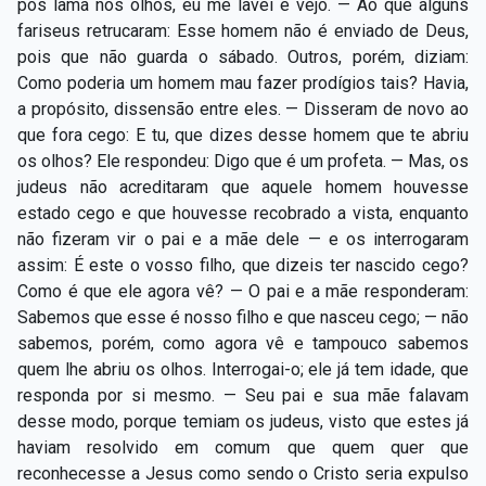
pôs lama nos olhos, eu me lavei e vejo. — Ao que alguns
fariseus retrucaram: Esse homem não é enviado de Deus,
pois que não guarda o sábado. Outros, porém, diziam:
Como poderia um homem mau fazer prodígios tais? Havia,
a propósito, dissensão entre eles. — Disseram de novo ao
que fora cego: E tu, que dizes desse homem que te abriu
os olhos? Ele respondeu: Digo que é um profeta. — Mas, os
judeus não acreditaram que aquele homem houvesse
estado cego e que houvesse recobrado a vista, enquanto
não fizeram vir o pai e a mãe dele — e os interrogaram
assim: É este o vosso filho, que dizeis ter nascido cego?
Como é que ele agora vê? — O pai e a mãe responderam:
Sabemos que esse é nosso filho e que nasceu cego; — não
sabemos, porém, como agora vê e tampouco sabemos
quem lhe abriu os olhos. Interrogai-o; ele já tem idade, que
responda por si mesmo. — Seu pai e sua mãe falavam
desse modo, porque temiam os judeus, visto que estes já
haviam resolvido em comum que quem quer que
reconhecesse a Jesus como sendo o Cristo seria expulso