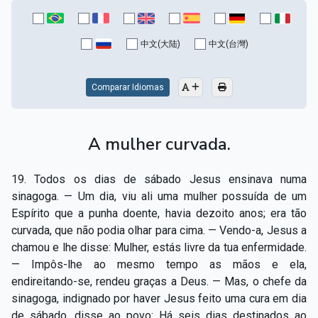
中文(大陆)
中文(台灣)
Comparar Idiomas
A mulher curvada.
19. Todos os dias de sábado Jesus ensinava numa
sinagoga. — Um dia, viu ali uma mulher possuída de um
Espírito que a punha doente, havia dezoito anos; era tão
curvada, que não podia olhar para cima. — Vendo-a, Jesus a
chamou e lhe disse: Mulher, estás livre da tua enfermidade.
— Impôs-lhe ao mesmo tempo as mãos e ela,
endireitando-se, rendeu graças a Deus. — Mas, o chefe da
sinagoga, indignado por haver Jesus feito uma cura em dia
de sábado, disse ao povo: Há seis dias destinados ao