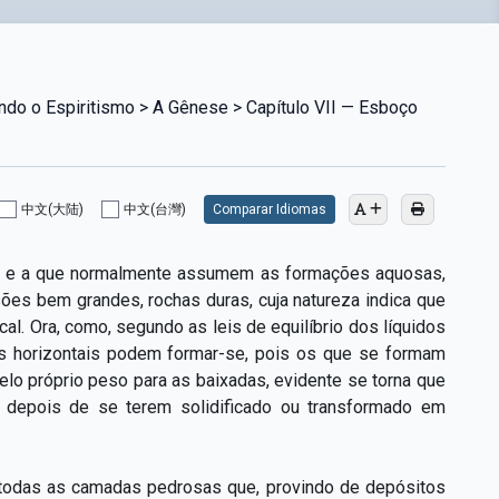
do o Espiritismo > A Gênese > Capítulo VII — Esboço
中文(大陆)
中文(台灣)
Comparar Idiomas
ada e a que normalmente assumem as formações aquosas,
ões bem grandes, rochas duras, cuja natureza indica que
al. Ora, como, segundo as leis de equilíbrio dos líquidos
 horizontais podem formar-­se, pois os que se formam
elo próprio peso para as baixadas, evidente se torna que
, depois de se terem solidificado ou transformado em
 todas as camadas pedrosas que, provindo de depósitos