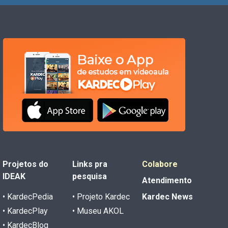
Projetos do
Links pra
Colabore
IDEAK
pesquisa
Atendimento
• KardecPedia
• Projeto Kardec
Kardec News
• KardecPlay
• Museu AKOL
• KardecBlog