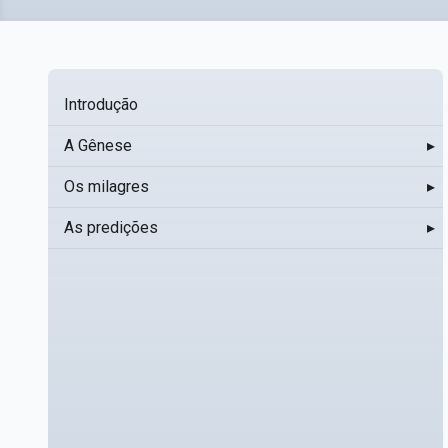
Introdução
A Gênese
▸
Os milagres
▸
As predições
▸