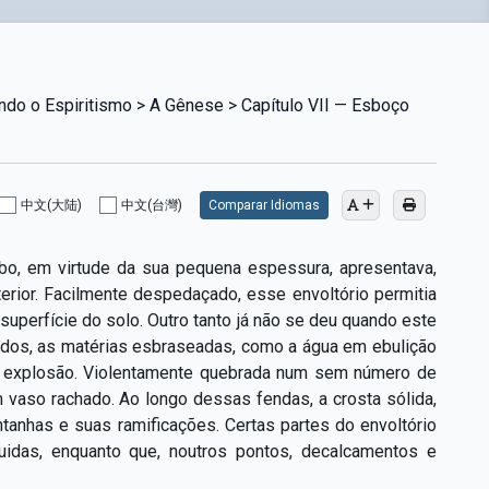
do o Espiritismo > A Gênese > Capítulo VII — Esboço
中文(大陆)
中文(台灣)
Comparar Idiomas
lobo, em virtude da sua pequena espessura, apresentava,
terior. Facilmente despedaçado, esse envoltório permitia
uperfície do solo. Outro tanto já não se deu quando este
ados, as matérias esbraseadas, como a água em ebulição
 explosão. Violentamente quebrada num sem ­número de
m vaso rachado. Ao longo dessas fendas, a crosta sólida,
tanhas e suas ramificações. Certas partes do envoltório
idas, enquanto que, noutros pontos, decalcamentos e