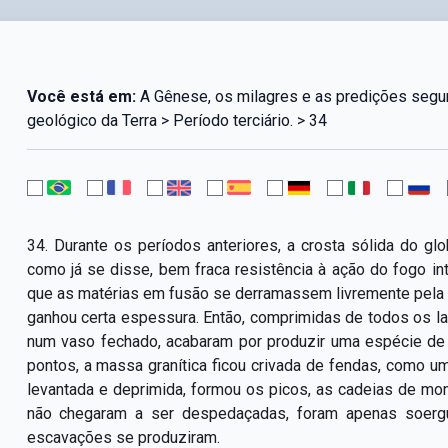
Você está em:
A Gênese, os milagres e as predições segun
geológico da Terra > Período terciário. > 34
34. Durante os períodos anteriores, a crosta sólida do g
como já se disse, bem fraca resistência à ação do fogo in
que as matérias em fusão se derramassem livremente pela s
ganhou certa espessura. Então, comprimidas de todos os l
num vaso fechado, acabaram por produzir uma espécie de
pontos, a massa granítica ficou crivada de fendas, como u
levantada e deprimida, formou os picos, as cadeias de mon
não chegaram a ser despedaçadas, foram apenas soergu
escavações se produziram.