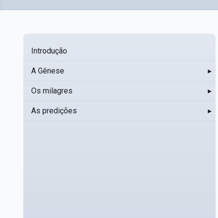
Introdução
A Gênese
▸
Os milagres
▸
As predições
▸