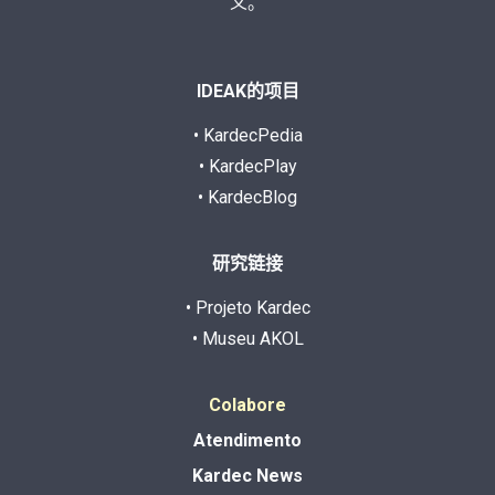
义。
IDEAK的项目
• KardecPedia
• KardecPlay
• KardecBlog
研究链接
• Projeto Kardec
• Museu AKOL
Colabore
Atendimento
Kardec News