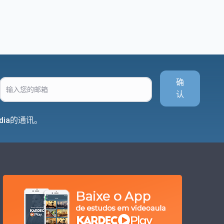
确
认
dia的通讯。