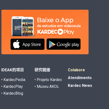
IDEAK的项目
研究链接
Colabore
Atendimento
• KardecPedia
• Projeto Kardec
Kardec News
• KardecPlay
• Museu AKOL
• KardecBlog