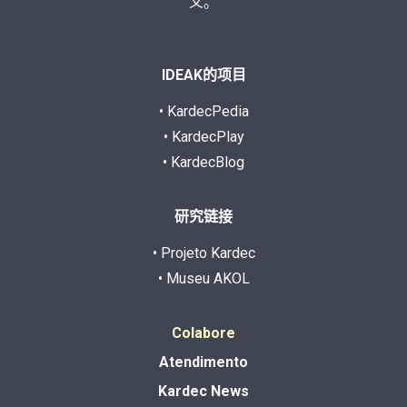
义。
IDEAK的项目
• KardecPedia
• KardecPlay
• KardecBlog
研究链接
• Projeto Kardec
• Museu AKOL
Colabore
Atendimento
Kardec News