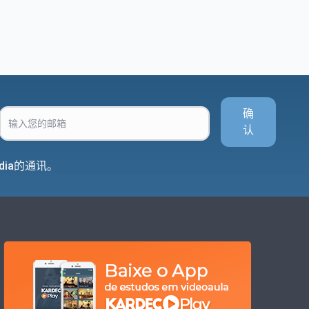
确
认
dia的通讯。