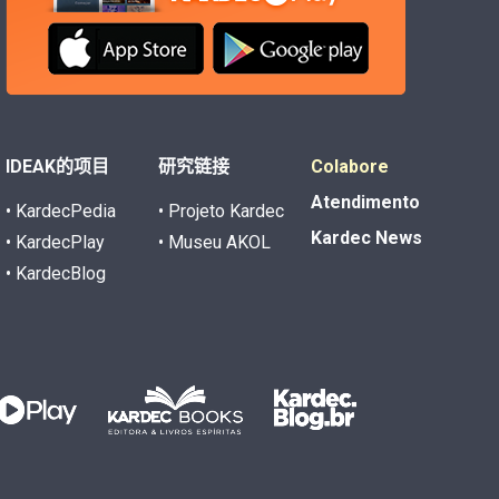
IDEAK的项目
研究链接
Colabore
Atendimento
• KardecPedia
• Projeto Kardec
Kardec News
• KardecPlay
• Museu AKOL
• KardecBlog