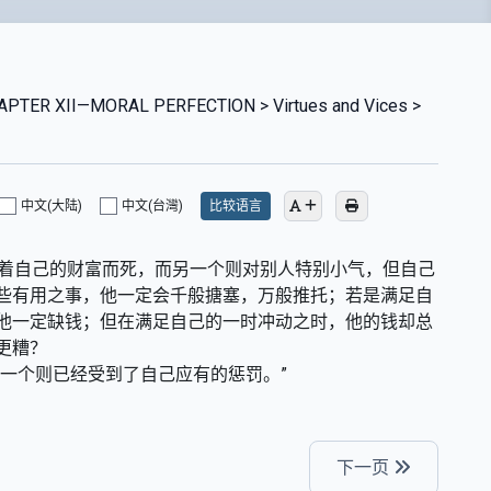
PTER XII—MORAL PERFECTlON > Virtues and Vices >
中文(大陆)
中文(台灣)
比较语言
后守着自己的财富而死，而另一个则对别人特别小气，但自己
些有用之事，他一定会千般搪塞，万般推托；若是满足自
他一定缺钱；但在满足自己的一时冲动之时，他的钱却总
更糟？
一个则已经受到了自己应有的惩罚。”
下一页