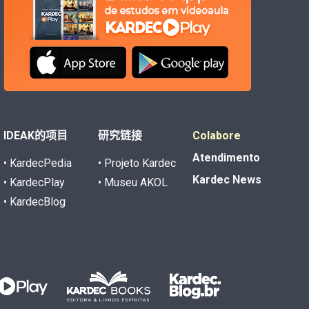
IDEAK的项目
研究链接
Colabore
Atendimento
• KardecPedia
• Projeto Kardec
Kardec News
• KardecPlay
• Museu AKOL
• KardecBlog