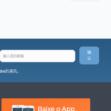
确
认
dia的通讯。