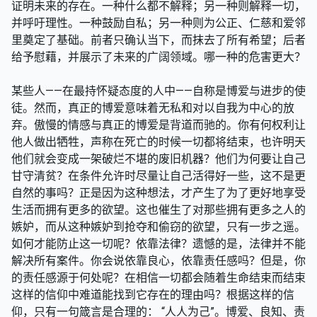
证明未来的存在。一种什么都不解释；另一种则解释一切，
并呼吁理性。一种鼓励自私；另一种则为公正、仁慈和爱邻
里奠定了基础。前者只确认当下，而抹去了所有希望；后者
给予慰藉，并展示了未来的广阔领域。哪一种的危害更大？
某些人——在最持怀疑态度的人中——自称是博爱与进步的使
徒。然而，真正的博爱意味着无私和对以自我为中心的放
弃。傲慢的情感与真正的博爱是背道而驰的。你有何权利让
他人做出牺牲，声称在死亡的时候一切都将结束，也许明天
他们就会变成一架破烂不堪的废旧机器？他们为何要让自己
甘守清贫？在条件允许时尽量让自己活得好一些，这不是更
自然的事吗？正是因为这种想法，才产生了为了更好地享受
生活而拥有更多的欲望。这也催生了对那些拥有更多之人的
嫉妒，而从这种嫉妒到抢夺和偷窃的欲望，只有一步之遥。
如何才能防止这一切呢？依靠法律？遗憾的是，法律并不能
解决所有案件。你会说依靠良心，依靠责任感吗？但是，你
的责任感源于何处呢？在相信一切都会随着生命结束而结束
这样的信仰中难道能找到它存在的理由吗？根据这样的信
仰，只有一句箴言是合理的： “人人为己”。博爱、良知、责