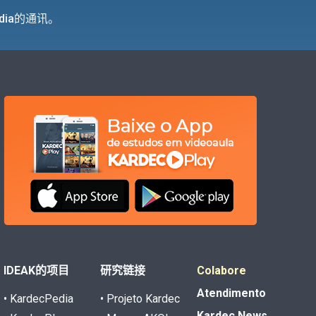
dia的通讯。
IDEAK的项目
研究链接
Colabore
Atendimento
• KardecPedia
• Projeto Kardec
Kardec News