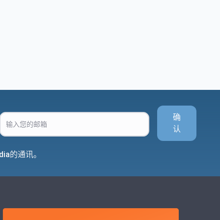
确
认
dia的通讯。