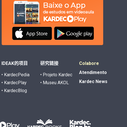
IDEAK的项目
研究链接
Colabore
Atendimento
• KardecPedia
• Projeto Kardec
Kardec News
• KardecPlay
• Museu AKOL
• KardecBlog