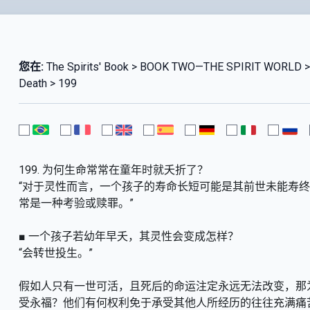
您在:
The Spirits' Book > BOOK TWO—THE SPIRIT WORLD > 
Death > 199
199. 为何生命常常在童年时就夭折了？
“对于灵性而言，一个孩子的寿命长短可能是其前世未能寿
常是一种考验或赎罪。”
■ 一个孩子若幼年早夭，其灵性会变成怎样？
“会转世投生。”
假如人只有一世可活，且死后的命运注定永远无法改变，那
受永福？他们有何权利免于承受其他人所经历的往往充满痛