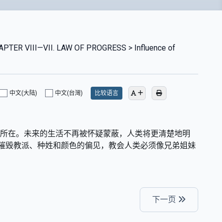
PTER VIII—VII. LAW OF PROGRESS > Influence of
中文(大陆)
中文(台灣)
比较语言
益所在。未来的生活不再被怀疑蒙蔽，人类将更清楚地明
摧毁教派、种姓和颜色的偏见，教会人类必须像兄弟姐妹
下一页