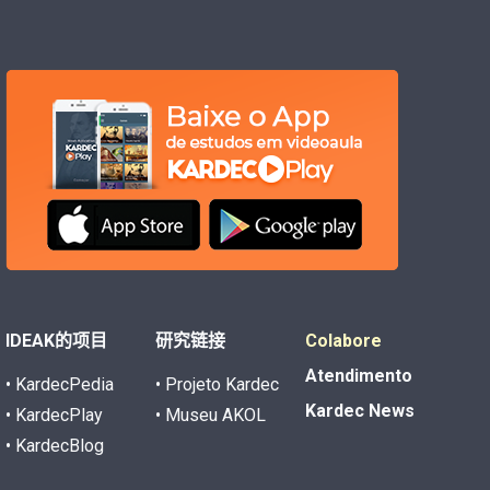
IDEAK的项目
研究链接
Colabore
Atendimento
• KardecPedia
• Projeto Kardec
Kardec News
• KardecPlay
• Museu AKOL
• KardecBlog