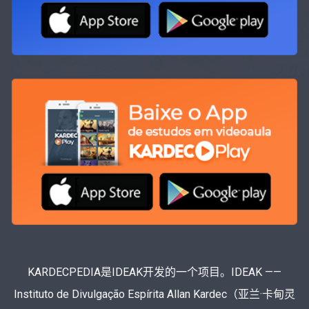
KARDECPEDIA是IDEAK开发的一个项目。IDEAK ——
Instituto de Divulgação Espírita Allan Kardec（亚兰·卡甸灵