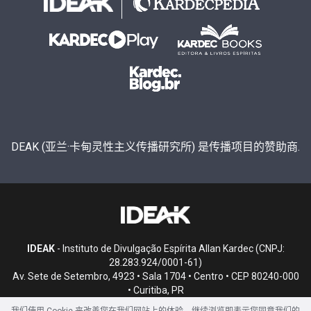
DEAK (亚兰·卡甸灵性主义传播研究所) 是传播项目的赞助商.
IDEAK
- Instituto de Divulgação Espírita Allan Kardec (CNPJ:
28.283.924/0001-61)
Av. Sete de Setembro, 4923 • Sala 1704 • Centro • CEP 80240-000
• Curitiba, PR