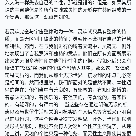
入大海一样失去自己的个性，那就是错的；但是，如果其所
谓的宇宙整体是指所有灵魂或灵性的无形存在共同组成的一
个集合，那么这一观点是对的。
若灵魂完全与宇宙整体融为一体，灵魂就只具有整体的特
质，而毫无区别于彼此的特征；灵魂便不会拥有自己的智慧
和特质。然而，在与我们进行的所有交流中，灵魂无一例外
地表现出了自我意识和独特的意志。他们在所有方面所展示
出来的无限多样性便是他们个性化的证据。假如死后只会有
所谓的“整体”将所有的个体全部纳入其中，那么这一整体必
定是同质的，而我们从那个无形世界中接收到的讯息则必然
是相同的。然而很显然，我们所面对的是截然不同、本性迥
异的存在：他们当中有善良的，有邪恶的，有知识渊博的，
有愚昧无知的，有快乐的，有沮丧的，有喜悦的，有悲伤
的，有轻浮的，有严肃的……当这些存在通过明确无误的标
志以及与世俗生活相关的可核实的个人信息等方式来证明自
己的身份时，这种个性会变得愈发明显。此外，当他们以幽
灵形式显形时，就更不会有人对这种个性产生怀疑了。从理
论上讲，灵魂的个性只是一种信条，而灵性主义则使其变更